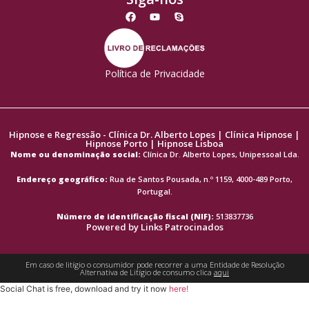
Política de Privacidade
Hipnose e Regressão - Clínica Dr. Alberto Lopes | Clínica Hipnose |
Hipnose Porto | Hipnose Lisboa
Nome ou denominação social:
Clínica Dr. Alberto Lopes, Unipessoal Lda.
Endereço geográfico:
Rua de Santos Pousada, n.º 1159, 4000-489 Porto,
Portugal.
Número de identificação fiscal (NIF):
513837736
Powered by
Links Patrocinados
Em caso de litígio o consumidor pode recorrer a uma Entidade de Resolução
Alternativa de Litígio de consumo clica
aqui
Social Chat is free, download and try it now
here!