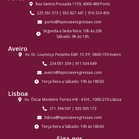
Rua Santos Pousada 1159, 4000-489 Porto
225 361 573 | 932 827 447 | 916 324 459
porto@hipnoseeregressao.com
Segunda a Sexta-feira: 10h às 20h.
Sábado: 9h às 13h.
Aveiro
Av. Dr. Lourenço Peixinho Edif- 15 3ºF, 3800-159 Aveiro
234 051 339 | 911 504 649
aveiro@hipnoseeregressao.com
Terça-feira a Sábado: 10h às 18h30.
Lisboa
Av. Óscar Monteiro Torres nº8 - 4 Drt., 1000-219 Lisboa
211 394 047 | 925 935 173
lisboa@hipnoseeregressao.com
Terça-feira a Sábado: 10h às 18h30.
Siga-nos