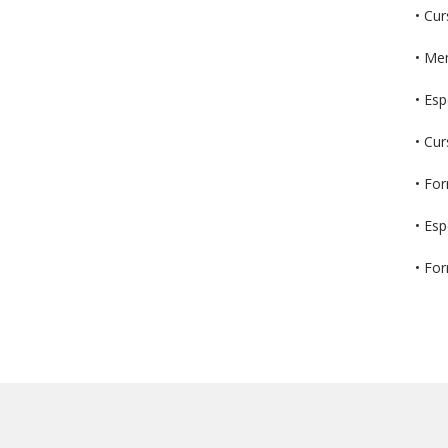
• Cu
• Mem
• Es
• Cur
• Fo
• Esp
• Fo