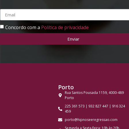
Concordo com a
Política de privacidade
Enviar
Porto
Rua Santos Pousada 1159, 4000-489
Porto
225 361 573 | 932 827 447 | 916 324
459
porto@hipnoseeregressao.com
Segunda a Sexta-feira: 10h às 20h.