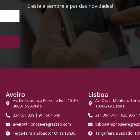
E esteja sempre a par das novidades!
Aveiro
Lisboa
Av. Dr. Lourenço Peixinho Edif- 15 3ºF,
Av. Óscar Monteiro Torres 
3800-159 Aveiro
1000-219 Lisboa
234 051 339 | 911 504 649
211 394 047 | 925 935 1
aveiro@hipnoseeregressao.com
lisboa@hipnoseeregres
Terça-feira a Sábado: 10h às 18h30.
Terça-feira a Sábado: 10