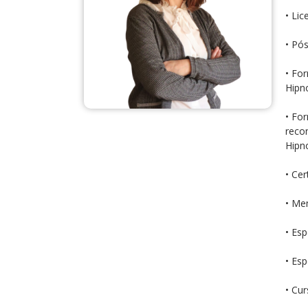
• Lic
• Pó
• Fo
Hipn
• Fo
reco
Hipn
• Cer
• Me
• Es
• Es
• Cur