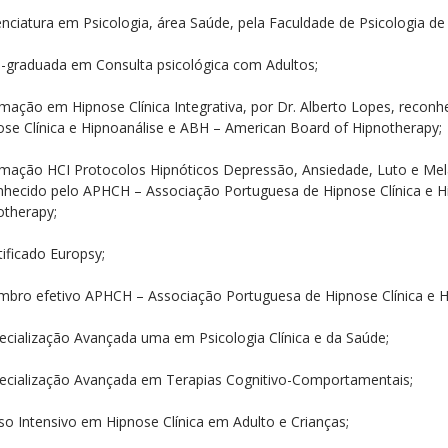
enciatura em Psicologia, área Saúde, pela Faculdade de Psicologia d
s-graduada em Consulta psicológica com Adultos;
rmação em Hipnose Clínica Integrativa, por Dr. Alberto Lopes, reco
ose Clínica e Hipnoanálise e ABH – American Board of Hipnotherapy;
rmação HCI Protocolos Hipnóticos Depressão, Ansiedade, Luto e Melan
nhecido pelo APHCH – Associação Portuguesa de Hipnose Clínica e H
otherapy;
tificado Europsy;
mbro efetivo APHCH – Associação Portuguesa de Hipnose Clínica e H
pecialização Avançada uma em Psicologia Clínica e da Saúde;
pecialização Avançada em Terapias Cognitivo-Comportamentais;
so Intensivo em Hipnose Clínica em Adulto e Crianças;