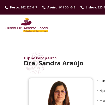
Porto:
932 827 447
Aveiro:
911 504 649
Lisboa:
925 9
Hipnoterapeuta
Dra. Sandra Araújo
• Psi
• Hi
• Me