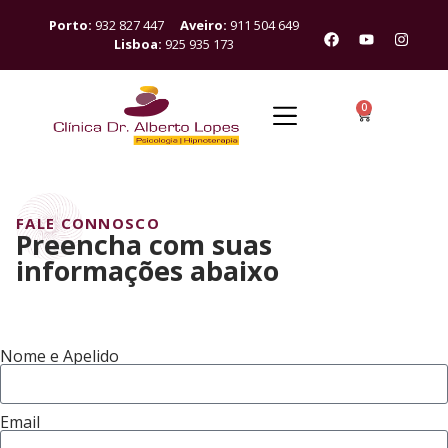
Porto:
932 827 447
Aveiro:
911 504 649
Lisboa:
925 935 173
0
FALE CONNOSCO
Preencha com suas
informações abaixo
Nome e Apelido
Email