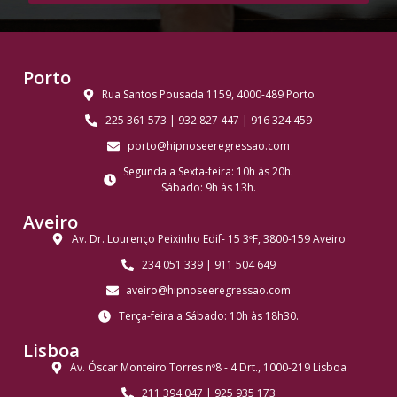
Porto
Rua Santos Pousada 1159, 4000-489 Porto
225 361 573 | 932 827 447 | 916 324 459
porto@hipnoseeregressao.com
Segunda a Sexta-feira: 10h às 20h.
Sábado: 9h às 13h.
Aveiro
Av. Dr. Lourenço Peixinho Edif- 15 3ºF, 3800-159 Aveiro
234 051 339 | 911 504 649
aveiro@hipnoseeregressao.com
Terça-feira a Sábado: 10h às 18h30.
Lisboa
Av. Óscar Monteiro Torres nº8 - 4 Drt., 1000-219 Lisboa
211 394 047 | 925 935 173