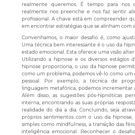
realmente queremos. É tempo para nos qu
realmente nos preenche e nos faz sentir a
profissional. A chave está em compreender qu
em encontrar estratégias que se alinham com as
Convenhamos, o maior desafio é, como ajus
Uma técnica bem interessante é o uso da hipno
estado emocional. Esta oferece uma visão altern
Utilizando a hipnose e os diversos estágios 
hipnose proporciona, o uso da hipnose permit
como um problema, podemos vê-lo como um co
pessoal. Por exemplo, a técnica de pro
linguagem metafórica, podemos incrementar 
Além disso, as sugestões pós-hipnóticas p
interna, encontrando as suas próprias respost
realidade do dia a dia. Concluindo, seja atra
próprios sentimentos com o uso da hipnose,
simples como mindfulness, a transição das féri
inteligência emocional. Reconhecer o desafi