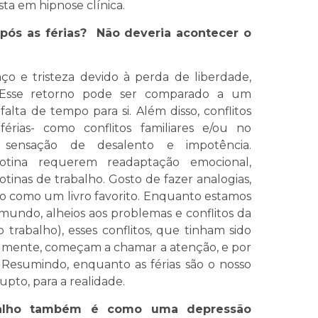
sta em hipnose clínica.
pós as férias? Não deveria acontecer o
aço e tristeza devido à perda de liberdade,
. Esse retorno pode ser comparado a um
alta de tempo para si. Além disso, conflitos
érias- como conflitos familiares e/ou no
 sensação de desalento e impotência.
rotina requerem readaptação emocional,
inas de trabalho. Gosto de fazer analogias,
são como um livro favorito. Enquanto estamos
mundo, alheios aos problemas e conflitos da
o trabalho), esses conflitos, que tinham sido
a mente, começam a chamar a atenção, e por
esumindo, enquanto as férias são o nosso
upto, para a realidade.
abalho também é como uma depressão