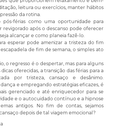
dades que proporcionem relaxamento e bem-
itação, leitura ou exercícios, manter hábitos
pressão da rotina.
 pós-férias como uma oportunidade para
tar revigorado após o descanso pode oferecer
eja alcançar e como planeia fazê-lo.
ra esperar pode amenizar a tristeza do fim
escapadela de fim de semana, o simples ato
o, o regresso é o despertar, mas para alguns
dicas oferecidas, a transição das férias para a
ada por tristeza, cansaço e desânimo.
dança e empregando estratégias eficazes, é
mais gerenciado e até enriquecedor para se
ividade e o autocuidado contínuo e a hipnose
lemas antigos. No fim de contas, sejamos
cansaço depois de tal viagem emocional?
uta