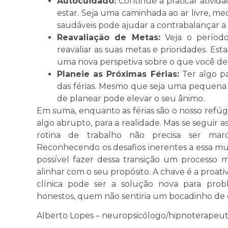
Autocuidado:
Continue a praticar ativi
estar. Seja uma caminhada ao ar livre, med
saudáveis pode ajudar a contrabalançar a 
Reavaliação de Metas:
Veja o período
reavaliar as suas metas e prioridades. Es
uma nova perspetiva sobre o que você des
Planeie as Próximas Férias:
Ter algo pa
das férias. Mesmo que seja uma pequena 
de planear pode elevar o seu ânimo.
Em suma, enquanto as férias são o nosso refúgi
algo abrupto, para a realidade. Mas se seguir as 
rotina de trabalho não precisa ser marc
Reconhecendo os desafios inerentes a essa mu
possível fazer dessa transição um processo 
alinhar com o seu propósito. A chave é a proat
clínica pode ser a solução nova para prob
honestos, quem não sentiria um bocadinho de 
Alberto Lopes – neuropsicólogo/hipnoterape