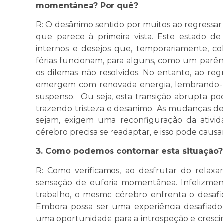
momentânea? Por quê?
R: O desânimo sentido por muitos ao regressar 
que parece à primeira vista. Este estado de
internos e desejos que, temporariamente, c
férias funcionam, para alguns, como um parê
os dilemas não resolvidos. No entanto, ao reg
emergem com renovada energia, lembrando-n
suspenso. Ou seja, esta transição abrupta po
trazendo tristeza e desanimo. As mudanças de
sejam, exigem uma reconfiguração da ativid
cérebro precisa se readaptar, e isso pode caus
3. Como podemos contornar esta situação?
​R: Como verificamos, ao desfrutar do rela
sensação de euforia momentânea. Infelizmen
trabalho, o mesmo cérebro enfrenta o desafio
Embora possa ser uma experiência desafiado
uma oportunidade para a introspeção e crescim