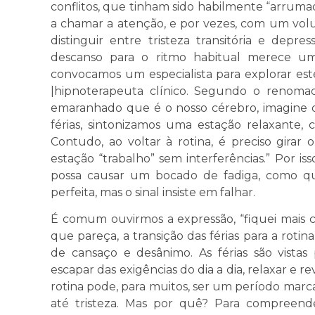
conflitos, que tinham sido habilmente “arrum
a chamar a atenção, e por vezes, com um vol
distinguir entre tristeza transitória e depr
descanso para o ritmo habitual merece uma
convocamos um especialista para explorar es
|hipnoterapeuta clínico. Segundo o renomado
emaranhado que é o nosso cérebro, imagine 
férias, sintonizamos uma estação relaxante,
Contudo, ao voltar à rotina, é preciso girar
estação “trabalho” sem interferências.” Por i
possa causar um bocado de fadiga, como q
perfeita, mas o sinal insiste em falhar.
É comum ouvirmos a expressão, “fiquei mais c
que pareça, a transição das férias para a rot
de cansaço e desânimo. As férias são vist
escapar das exigências do dia a dia, relaxar e re
rotina pode, para muitos, ser um período mar
até tristeza. Mas por quê? Para compreende