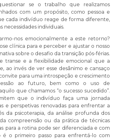
estionar se o trabalho que realizamos
linhados com um propósito, como pessoa e
e cada indivíduo reage de forma diferente,
 necessidades individuais.
tarmo-nos emocionalmente a este retorno?
se clínica para e perceber e ajustar o nosso
ativa sobre o desafio da transição pós-férias.
de transe e a flexibilidade emocional que a
e, ao invés de ver esse desânimo e cansaço
nvite para uma introspeção e crescimento
gressão ao futuro, bem como o uso de
aquilo que chamamos “o sucesso sucedido”.
ermitem que o indivíduo faça uma jornada
as e perspetivas renovadas para enfrentar a
vés da psicoterapia, da análise profunda dos
 da compreensão ou da prática de técnicas
as para a rotina pode ser diferenciada e com
o é o primeiro passo para enfrentá-lo com