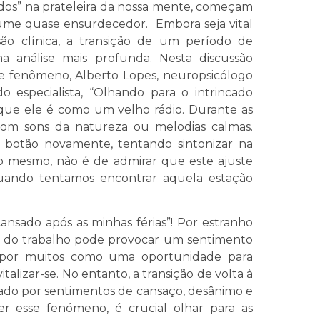
ados” na prateleira da nossa mente, começam
ume quase ensurdecedor. Embora seja vital
essão clínica, a transição de um período de
 análise mais profunda. Nesta discussão
te fenômeno, Alberto Lopes, neuropsicólogo
 especialista, “Olhando para o intrincado
que ele é como um velho rádio. Durante as
 com sons da natureza ou melodias calmas.
 o botão novamente, tentando sintonizar na
sso mesmo, não é de admirar que este ajuste
uando tentamos encontrar aquela estação
ansado após as minhas férias”! Por estranho
ina do trabalho pode provocar um sentimento
as por muitos como uma oportunidade para
vitalizar-se. No entanto, a transição de volta à
cado por sentimentos de cansaço, desânimo e
r esse fenómeno, é crucial olhar para as