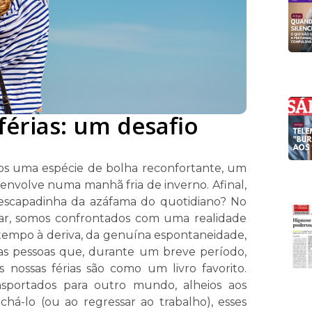
férias: um desafio
amos uma espécie de bolha reconfortante, um
volve numa manhã fria de inverno. Afinal,
 escapadinha da azáfama do quotidiano? No
ssar, somos confrontados com uma realidade
 tempo à deriva, da genuína espontaneidade,
das pessoas que, durante um breve período,
nossas férias são como um livro favorito.
sportados para outro mundo, alheios aos
echá-lo (ou ao regressar ao trabalho), esses