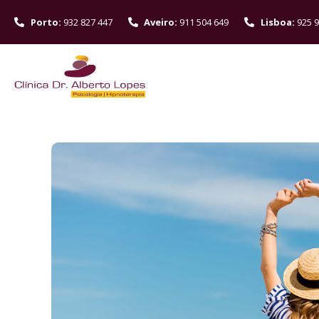
Porto:
932 827 447
Aveiro:
911 504 649
Lisboa:
925 9